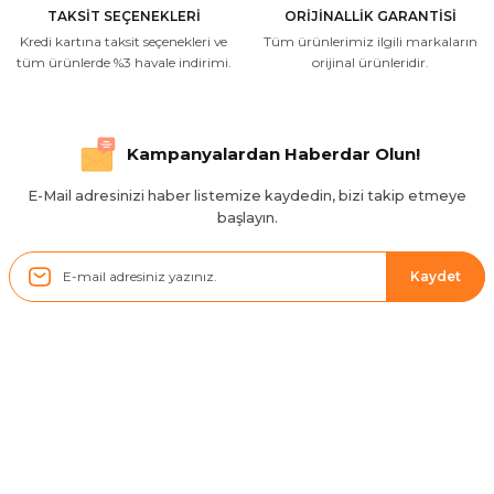
M... A... | 03/10/2025
TAKSİT SEÇENEKLERİ
ORİJİNALLİK GARANTİSİ
Kredi kartına taksit seçenekleri ve
Tüm ürünlerimiz ilgili markaların
İlgili hızlı ve sağlam kargo tşk.ederim
tüm ürünlerde %3 havale indirimi.
orijinal ürünleridir.
S... Ç... | 17/09/2025
Hızlı ve düzgün gönderim, teşekkür.
Kampanyalardan Haberdar Olun!
H... D... | 24/06/2025
E-Mail adresinizi haber listemize kaydedin, bizi takip etmeye
başlayın.
Sistem mükemmel
ü... y... | 17/05/2025
Kaydet
Kolçak tırnağıda gelince almayı
düşünüyorum
m... g... | 13/04/2025
Kurumsal
Çok hızlı ve ilgili bir site teşekkürler
B... U... | 07/01/2025
Hesabım