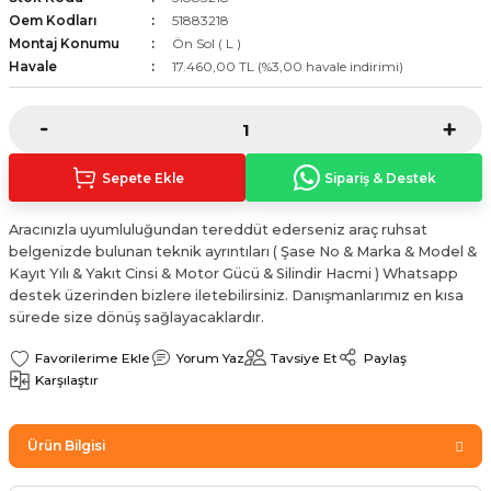
Sinyal Lambası
Kapı Makarası
Yağ Karteri
Oem Kodları
51883218
Montaj Konumu
Ön Sol ( L )
Havale
17.460,00 TL (%3,00 havale indirimi)
stemi
Sis Farı
Kapı Menteşesi
Yağ Pompası
üşürler
Stop Lambası
Yağ Pompası Zinciri
Sepete Ekle
Sipariş & Destek
pansiyon
Tampon Reflektörü
Yağ Soğutucu
Aracınızla uyumluluğundan tereddüt ederseniz araç ruhsat
 Sistemi
Tavan Lambası
belgenizde bulunan teknik ayrıntıları ( Şase No & Marka & Model &
Kayıt Yılı & Yakıt Cinsi & Motor Gücü & Silindir Hacmi ) Whatsapp
iyon Sistemi
destek üzerinden bizlere iletebilirsiniz. Danışmanlarımız en kısa
sürede size dönüş sağlayacaklardır.
Yorum Yaz
Tavsiye Et
Paylaş
Karşılaştır
Ürün Bilgisi