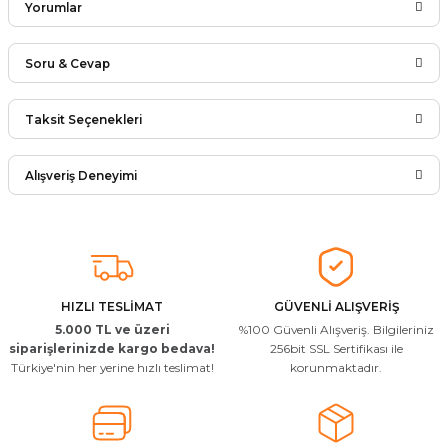
Yorumlar
Soru & Cevap
Bu ürüne ilk yorumu siz yapın!
Taksit Seçenekleri
Ürün hakkında henüz soru sorulmamış.
Yorum Yaz
Alışveriş Deneyimi
Soru Sor
Arkadaşlar ürünler görseldekinin
aynısı kaliteli kargo hızlı ve sağlam
herkese tavsiye ederim
İ... A... | 24/03/2026
HIZLI TESLİMAT
GÜVENLİ ALIŞVERİŞ
5.000 TL ve üzeri
%100 Güvenli Alışveriş. Bilgileriniz
Uygun kaliteli
siparişlerinizde kargo bedava!
256bit SSL Sertifikası ile
Türkiye'nin her yerine hızlı teslimat!
korunmaktadır.
T... Ç... | 15/01/2026
Resimde gördüğünüz bire bir geliyor