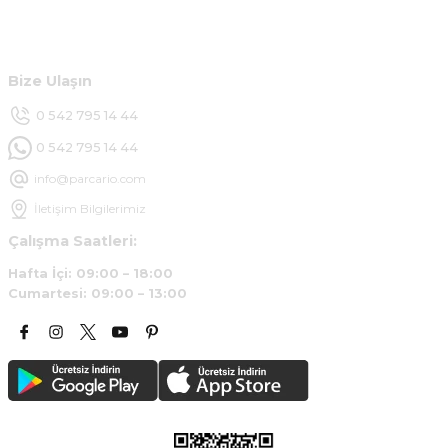
Ürün araca tam uyumlu ve kaliteli
Müşteri Hizmetleri
B... Y... | 20/11/2024
Bize Ulaşın
Deneyimini Paylaş
0 542 795 14 44
0 542 795 14 44
info@parcario.com
İletişim Bilgilerimiz
Çalışma Saatleri:
Hafta İçi: 09:00 – 18:00
Cumartesi: 09:00 – 13:00