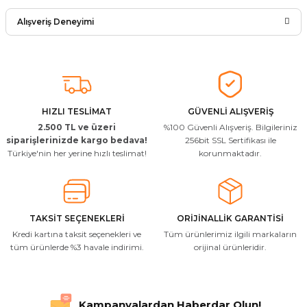
Ürün hakkında henüz soru sorulmamış.
Yorum Yaz
Alışveriş Deneyimi
Soru Sor
Arkadaşlar ürünler görseldekinin
aynısı kaliteli kargo hızlı ve sağlam
herkese tavsiye ederim
İ... A... | 24/03/2026
HIZLI TESLİMAT
GÜVENLİ ALIŞVERİŞ
2.500 TL ve üzeri
%100 Güvenli Alışveriş. Bilgileriniz
Uygun kaliteli
siparişlerinizde kargo bedava!
256bit SSL Sertifikası ile
Türkiye'nin her yerine hızlı teslimat!
korunmaktadır.
T... Ç... | 15/01/2026
Resimde gördüğünüz bire bir geliyor
M... A... | 03/10/2025
TAKSİT SEÇENEKLERİ
ORİJİNALLİK GARANTİSİ
Kredi kartına taksit seçenekleri ve
Tüm ürünlerimiz ilgili markaların
İlgili hızlı ve sağlam kargo tşk.ederim
tüm ürünlerde %3 havale indirimi.
orijinal ürünleridir.
S... Ç... | 17/09/2025
Hızlı ve düzgün gönderim, teşekkür.
Kampanyalardan Haberdar Olun!