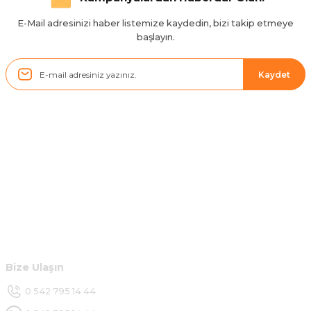
H... D... | 24/06/2025
E-Mail adresinizi haber listemize kaydedin, bizi takip etmeye
başlayın.
Sistem mükemmel
ü... y... | 17/05/2025
Kaydet
Kolçak tırnağıda gelince almayı
düşünüyorum
m... g... | 13/04/2025
Kurumsal
Çok hızlı ve ilgili bir site teşekkürler
B... U... | 07/01/2025
Hesabım
Ürün araca tam uyumlu ve kaliteli
Müşteri Hizmetleri
B... Y... | 20/11/2024
Bize Ulaşın
Deneyimini Paylaş
0 542 795 14 44