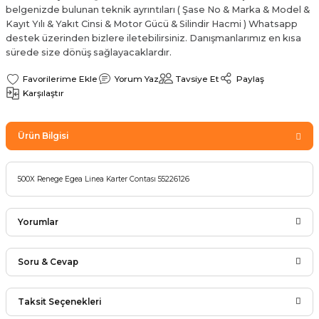
belgenizde bulunan teknik ayrıntıları ( Şase No & Marka & Model &
Sinyal Lambası
Kapı Makarası
Yağ Karteri
Kayıt Yılı & Yakıt Cinsi & Motor Gücü & Silindir Hacmi ) Whatsapp
destek üzerinden bizlere iletebilirsiniz. Danışmanlarımız en kısa
stemi
Sis Farı
Kapı Menteşesi
Yağ Pompası
sürede size dönüş sağlayacaklardır.
Yorum Yaz
Tavsiye Et
Paylaş
üşürler
Stop Lambası
Yağ Pompası Zinciri
Karşılaştır
pansiyon
Tampon Reflektörü
Yağ Soğutucu
Ürün Bilgisi
 Sistemi
Tavan Lambası
500X Renege Egea Linea Karter Contası 55226126
iyon Sistemi
Yorumlar
Soru & Cevap
Bu ürüne ilk yorumu siz yapın!
Taksit Seçenekleri