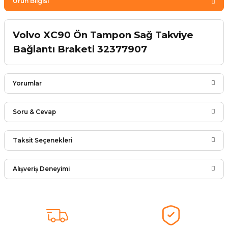
Ürün Bilgisi
Volvo XC90 Ön Tampon Sağ Takviye
Bağlantı Braketi 32377907
Yorumlar
Soru & Cevap
Bu ürüne ilk yorumu siz yapın!
Taksit Seçenekleri
Ürün hakkında henüz soru sorulmamış.
Yorum Yaz
Alışveriş Deneyimi
Soru Sor
Arkadaşlar ürünler görseldekinin
aynısı kaliteli kargo hızlı ve sağlam
herkese tavsiye ederim