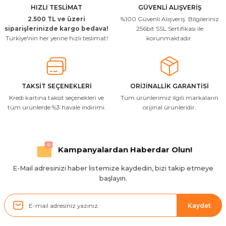
İ... A... | 24/03/2026
HIZLI TESLİMAT
GÜVENLİ ALIŞVERİŞ
2.500 TL ve üzeri
%100 Güvenli Alışveriş. Bilgileriniz
Uygun kaliteli
siparişlerinizde kargo bedava!
256bit SSL Sertifikası ile
Türkiye'nin her yerine hızlı teslimat!
korunmaktadır.
T... Ç... | 15/01/2026
Resimde gördüğünüz bire bir geliyor
M... A... | 03/10/2025
TAKSİT SEÇENEKLERİ
ORİJİNALLİK GARANTİSİ
Kredi kartına taksit seçenekleri ve
Tüm ürünlerimiz ilgili markaların
İlgili hızlı ve sağlam kargo tşk.ederim
tüm ürünlerde %3 havale indirimi.
orijinal ürünleridir.
S... Ç... | 17/09/2025
Hızlı ve düzgün gönderim, teşekkür.
Kampanyalardan Haberdar Olun!
H... D... | 24/06/2025
E-Mail adresinizi haber listemize kaydedin, bizi takip etmeye
başlayın.
Sistem mükemmel
ü... y... | 17/05/2025
Kaydet