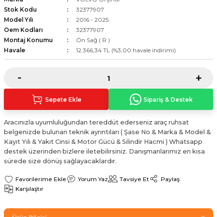
Sinyal Lambası
Kapı Makarası
Yağ Karteri
Stok Kodu
32377907
Model Yılı
2016 - 2025
Oem Kodları
32377907
stemi
Sis Farı
Kapı Menteşesi
Yağ Pompası
Montaj Konumu
Ön Sağ ( R )
Havale
12.366,34 TL (%3,00 havale indirimi)
üşürler
Stop Lambası
Yağ Pompası Zinciri
pansiyon
Tampon Reflektörü
Yağ Soğutucu
Sepete Ekle
Sipariş & Destek
 Sistemi
Tavan Lambası
Aracınızla uyumluluğundan tereddüt ederseniz araç ruhsat
iyon Sistemi
belgenizde bulunan teknik ayrıntıları ( Şase No & Marka & Model &
Kayıt Yılı & Yakıt Cinsi & Motor Gücü & Silindir Hacmi ) Whatsapp
destek üzerinden bizlere iletebilirsiniz. Danışmanlarımız en kısa
sürede size dönüş sağlayacaklardır.
Yorum Yaz
Tavsiye Et
Paylaş
Karşılaştır