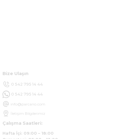
Kolçak tırnağıda gelince almayı
düşünüyorum
m... g... | 13/04/2025
Kurumsal
Çok hızlı ve ilgili bir site teşekkürler
B... U... | 07/01/2025
Hesabım
Ürün araca tam uyumlu ve kaliteli
Müşteri Hizmetleri
B... Y... | 20/11/2024
Bize Ulaşın
Deneyimini Paylaş
0 542 795 14 44
0 542 795 14 44
info@parcario.com
İletişim Bilgilerimiz
Çalışma Saatleri:
Hafta İçi: 09:00 – 18:00