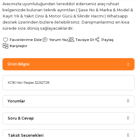
Aracınızla uyumluluğundan tereddüt ederseniz araç ruhsat
Sinyal Lambası
Kapı Makarası
Yağ Karteri
belgenizde bulunan teknik ayrıntıları ( Şase No & Marka & Model &
Kayıt Yılı & Yakıt Cinsi & Motor Gücü & Silindir Hacmi ) Whatsapp
stemi
Sis Farı
Kapı Menteşesi
Yağ Pompası
destek üzerinden bizlere iletebilirsiniz. Danışmanlarımız en kısa
sürede size dönüş sağlayacaklardır.
üşürler
Stop Lambası
Yağ Pompası Zinciri
Yorum Yaz
Tavsiye Et
Paylaş
Karşılaştır
pansiyon
Tampon Reflektörü
Yağ Soğutucu
Ürün Bilgisi
 Sistemi
Tavan Lambası
iyon Sistemi
XC90 Halı Paspas 32262728
Yorumlar
Soru & Cevap
Bu ürüne ilk yorumu siz yapın!
Taksit Seçenekleri