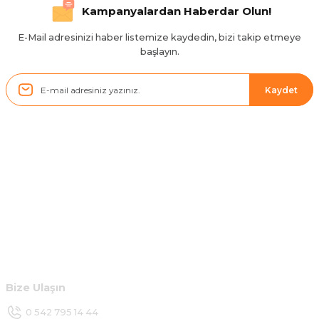
Hızlı ve düzgün gönderim, teşekkür.
Kampanyalardan Haberdar Olun!
H... D... | 24/06/2025
E-Mail adresinizi haber listemize kaydedin, bizi takip etmeye
başlayın.
Sistem mükemmel
ü... y... | 17/05/2025
Kaydet
Kolçak tırnağıda gelince almayı
düşünüyorum
m... g... | 13/04/2025
Kurumsal
Çok hızlı ve ilgili bir site teşekkürler
B... U... | 07/01/2025
Hesabım
Ürün araca tam uyumlu ve kaliteli
Müşteri Hizmetleri
B... Y... | 20/11/2024
Bize Ulaşın
Deneyimini Paylaş
0 542 795 14 44