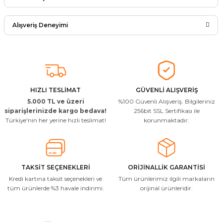
Ürün hakkında henüz soru sorulmamış.
Yorum Yaz
Alışveriş Deneyimi
Soru Sor
Arkadaşlar ürünler görseldekinin
aynısı kaliteli kargo hızlı ve sağlam
herkese tavsiye ederim
İ... A... | 24/03/2026
HIZLI TESLİMAT
GÜVENLİ ALIŞVERİŞ
5.000 TL ve üzeri
%100 Güvenli Alışveriş. Bilgileriniz
Uygun kaliteli
siparişlerinizde kargo bedava!
256bit SSL Sertifikası ile
Türkiye'nin her yerine hızlı teslimat!
korunmaktadır.
T... Ç... | 15/01/2026
Resimde gördüğünüz bire bir geliyor
M... A... | 03/10/2025
TAKSİT SEÇENEKLERİ
ORİJİNALLİK GARANTİSİ
Kredi kartına taksit seçenekleri ve
Tüm ürünlerimiz ilgili markaların
İlgili hızlı ve sağlam kargo tşk.ederim
tüm ürünlerde %3 havale indirimi.
orijinal ürünleridir.
S... Ç... | 17/09/2025