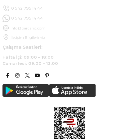
Deneyimini Paylaş
0 542 795 14 44
0 542 795 14 44
info@parcario.com
İletişim Bilgilerimiz
Çalışma Saatleri:
Hafta İçi: 09:00 – 18:00
Cumartesi: 09:00 – 13:00