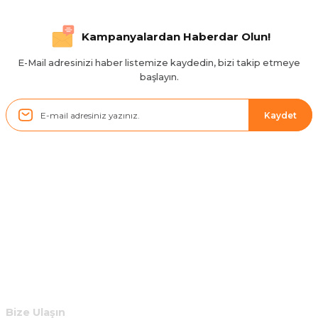
Hızlı ve düzgün gönderim, teşekkür.
Kampanyalardan Haberdar Olun!
H... D... | 24/06/2025
E-Mail adresinizi haber listemize kaydedin, bizi takip etmeye
başlayın.
Sistem mükemmel
ü... y... | 17/05/2025
Kaydet
Kolçak tırnağıda gelince almayı
düşünüyorum
m... g... | 13/04/2025
Kurumsal
Çok hızlı ve ilgili bir site teşekkürler
B... U... | 07/01/2025
Hesabım
Ürün araca tam uyumlu ve kaliteli
Müşteri Hizmetleri
B... Y... | 20/11/2024
Bize Ulaşın