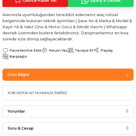
Gelince Haber Ver
Sipariş & Destek
Sinyal Lambası
Kapı Makarası
Yağ Karteri
Aracınızla uyumluluğundan tereddüt ederseniz araç ruhsat
stemi
Sis Farı
Kapı Menteşesi
Yağ Pompası
belgenizde bulunan teknik ayrıntıları ( Şase No & Marka & Model &
Kayıt Yılı & Yakıt Cinsi & Motor Gücü & Silindir Hacmi ) Whatsapp
destek üzerinden bizlere iletebilirsiniz. Danışmanlarımız en kısa
üşürler
Stop Lambası
Yağ Pompası Zinciri
sürede size dönüş sağlayacaklardır.
pansiyon
Tampon Reflektörü
Yağ Soğutucu
Yorum Yaz
Tavsiye Et
Paylaş
Karşılaştır
 Sistemi
Tavan Lambası
Ürün Bilgisi
iyon Sistemi
XC90 MOTOR ALT MUHAFAZA 31497612
Yorumlar
Soru & Cevap