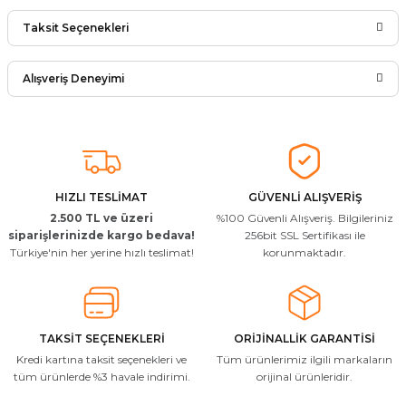
Bu ürüne ilk yorumu siz yapın!
Taksit Seçenekleri
Ürün hakkında henüz soru sorulmamış.
Yorum Yaz
Alışveriş Deneyimi
Soru Sor
Arkadaşlar ürünler görseldekinin
aynısı kaliteli kargo hızlı ve sağlam
herkese tavsiye ederim
İ... A... | 24/03/2026
HIZLI TESLİMAT
GÜVENLİ ALIŞVERİŞ
2.500 TL ve üzeri
%100 Güvenli Alışveriş. Bilgileriniz
Uygun kaliteli
siparişlerinizde kargo bedava!
256bit SSL Sertifikası ile
Türkiye'nin her yerine hızlı teslimat!
korunmaktadır.
T... Ç... | 15/01/2026
Resimde gördüğünüz bire bir geliyor
M... A... | 03/10/2025
TAKSİT SEÇENEKLERİ
ORİJİNALLİK GARANTİSİ
Kredi kartına taksit seçenekleri ve
Tüm ürünlerimiz ilgili markaların
İlgili hızlı ve sağlam kargo tşk.ederim
tüm ürünlerde %3 havale indirimi.
orijinal ürünleridir.
S... Ç... | 17/09/2025