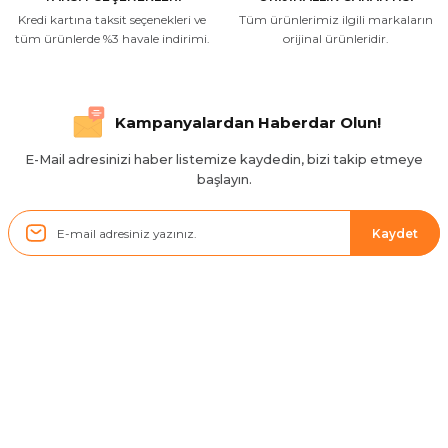
Kredi kartına taksit seçenekleri ve
Tüm ürünlerimiz ilgili markaların
İlgili hızlı ve sağlam kargo tşk.ederim
tüm ürünlerde %3 havale indirimi.
orijinal ürünleridir.
S... Ç... | 17/09/2025
Hızlı ve düzgün gönderim, teşekkür.
Kampanyalardan Haberdar Olun!
H... D... | 24/06/2025
E-Mail adresinizi haber listemize kaydedin, bizi takip etmeye
başlayın.
Sistem mükemmel
ü... y... | 17/05/2025
Kaydet
Kolçak tırnağıda gelince almayı
düşünüyorum
m... g... | 13/04/2025
Kurumsal
Çok hızlı ve ilgili bir site teşekkürler
B... U... | 07/01/2025
Hesabım
Ürün araca tam uyumlu ve kaliteli