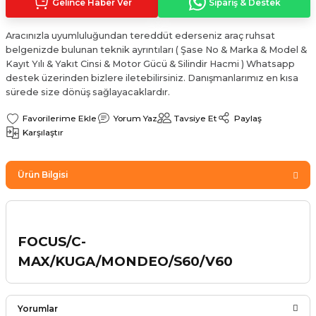
Gelince Haber Ver
Sipariş & Destek
Sinyal Lambası
Kapı Makarası
Yağ Karteri
Aracınızla uyumluluğundan tereddüt ederseniz araç ruhsat
stemi
Sis Farı
Kapı Menteşesi
Yağ Pompası
belgenizde bulunan teknik ayrıntıları ( Şase No & Marka & Model &
Kayıt Yılı & Yakıt Cinsi & Motor Gücü & Silindir Hacmi ) Whatsapp
destek üzerinden bizlere iletebilirsiniz. Danışmanlarımız en kısa
üşürler
Stop Lambası
Yağ Pompası Zinciri
sürede size dönüş sağlayacaklardır.
pansiyon
Tampon Reflektörü
Yağ Soğutucu
Yorum Yaz
Tavsiye Et
Paylaş
Karşılaştır
 Sistemi
Tavan Lambası
Ürün Bilgisi
iyon Sistemi
FOCUS/C-
MAX/KUGA/MONDEO/S60/V60
Yorumlar