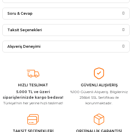
Soru & Cevap
Bu ürüne ilk yorumu siz yapın!
Taksit Seçenekleri
Ürün hakkında henüz soru sorulmamış.
Yorum Yaz
Alışveriş Deneyimi
Soru Sor
Arkadaşlar ürünler görseldekinin
aynısı kaliteli kargo hızlı ve sağlam
herkese tavsiye ederim
İ... A... | 24/03/2026
HIZLI TESLİMAT
GÜVENLİ ALIŞVERİŞ
5.000 TL ve üzeri
%100 Güvenli Alışveriş. Bilgileriniz
Uygun kaliteli
siparişlerinizde kargo bedava!
256bit SSL Sertifikası ile
Türkiye'nin her yerine hızlı teslimat!
korunmaktadır.
T... Ç... | 15/01/2026
Resimde gördüğünüz bire bir geliyor
M... A... | 03/10/2025
TAKSİT SEÇENEKLERİ
ORİJİNALLİK GARANTİSİ