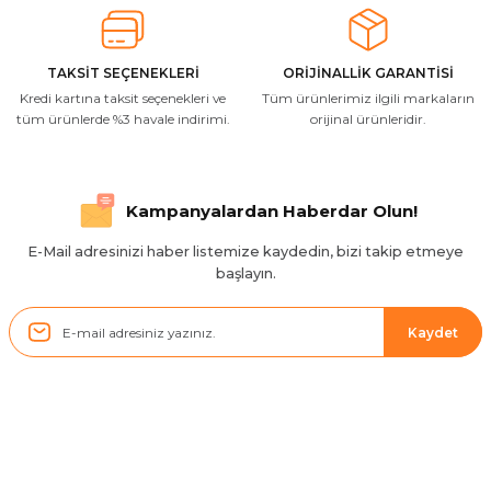
Resimde gördüğünüz bire bir geliyor
M... A... | 03/10/2025
TAKSİT SEÇENEKLERİ
ORİJİNALLİK GARANTİSİ
Kredi kartına taksit seçenekleri ve
Tüm ürünlerimiz ilgili markaların
İlgili hızlı ve sağlam kargo tşk.ederim
tüm ürünlerde %3 havale indirimi.
orijinal ürünleridir.
S... Ç... | 17/09/2025
Hızlı ve düzgün gönderim, teşekkür.
Kampanyalardan Haberdar Olun!
H... D... | 24/06/2025
E-Mail adresinizi haber listemize kaydedin, bizi takip etmeye
başlayın.
Sistem mükemmel
ü... y... | 17/05/2025
Kaydet
Kolçak tırnağıda gelince almayı
düşünüyorum
m... g... | 13/04/2025
Kurumsal
Çok hızlı ve ilgili bir site teşekkürler