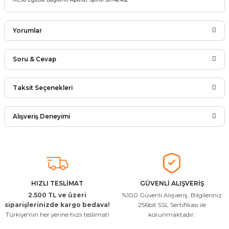
Yorumlar
Soru & Cevap
Bu ürüne ilk yorumu siz yapın!
Taksit Seçenekleri
Ürün hakkında henüz soru sorulmamış.
Yorum Yaz
Alışveriş Deneyimi
Soru Sor
Arkadaşlar ürünler görseldekinin
aynısı kaliteli kargo hızlı ve sağlam
herkese tavsiye ederim
İ... A... | 24/03/2026
HIZLI TESLİMAT
GÜVENLİ ALIŞVERİŞ
2.500 TL ve üzeri
%100 Güvenli Alışveriş. Bilgileriniz
Uygun kaliteli
siparişlerinizde kargo bedava!
256bit SSL Sertifikası ile
Türkiye'nin her yerine hızlı teslimat!
korunmaktadır.
T... Ç... | 15/01/2026