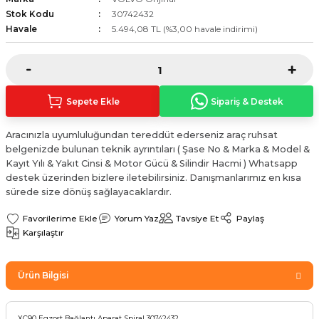
Sinyal Lambası
Kapı Makarası
Yağ Karteri
Stok Kodu
30742432
Havale
5.494,08 TL (%3,00 havale indirimi)
stemi
Sis Farı
Kapı Menteşesi
Yağ Pompası
üşürler
Stop Lambası
Yağ Pompası Zinciri
Sepete Ekle
Sipariş & Destek
pansiyon
Tampon Reflektörü
Yağ Soğutucu
Aracınızla uyumluluğundan tereddüt ederseniz araç ruhsat
belgenizde bulunan teknik ayrıntıları ( Şase No & Marka & Model &
 Sistemi
Tavan Lambası
Kayıt Yılı & Yakıt Cinsi & Motor Gücü & Silindir Hacmi ) Whatsapp
destek üzerinden bizlere iletebilirsiniz. Danışmanlarımız en kısa
iyon Sistemi
sürede size dönüş sağlayacaklardır.
Yorum Yaz
Tavsiye Et
Paylaş
Karşılaştır
Ürün Bilgisi
XC90 Egzost Bağlantı Aparat Spiral 30742432