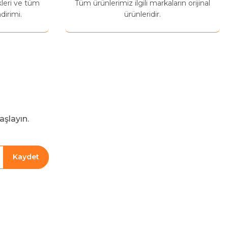
kleri ve tüm
Tüm ürünlerimiz ilgili markaların orijinal
dirimi.
ürünleridir.
aşlayın.
Kaydet