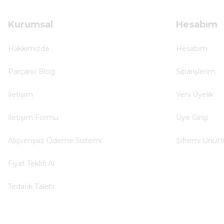
Çok hızlı ve ilgili bir site teşekkürler
B... U... | 07/01/2025
Kurumsal
Hesabım
Ürün araca tam uyumlu ve kaliteli
Hakkımızda
Hesabım
B... Y... | 20/11/2024
Parçario Blog
Siparişlerim
Deneyimini Paylaş
İletişim
Yeni Üyelik
İletişim Formu
Üye Girişi
Alışverişsiz Ödeme Sistemi
Şifremi Unut
Fiyat Teklifi Al
Tedarik Talebi