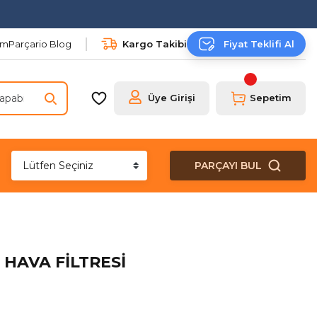
şim
Parçario Blog
Kargo Takibi
Fiyat Teklifi Al
Üye Girişi
Sepetim
PARÇAYI BUL
 HAVA FİLTRESİ