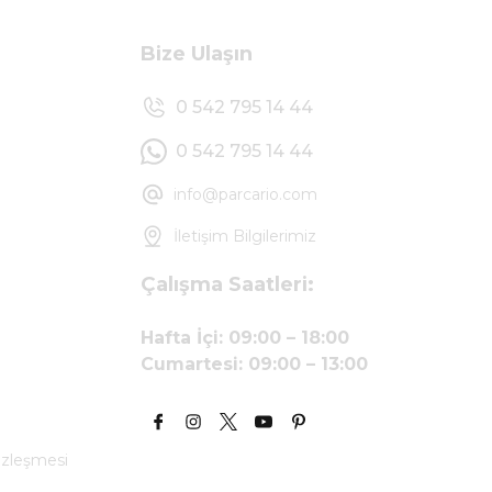
Bize Ulaşın
0 542 795 14 44
0 542 795 14 44
info@parcario.com
İletişim Bilgilerimiz
Çalışma Saatleri:
Hafta İçi: 09:00 – 18:00
Cumartesi: 09:00 – 13:00
özleşmesi