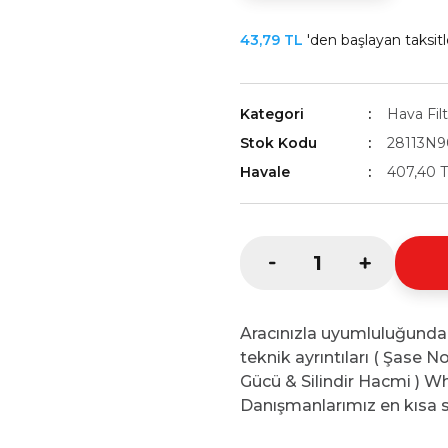
43,79 TL
'den başlayan taksitl
Kategori
Hava Filt
Stok Kodu
28113N
Havale
407,40 T
Aracınızla uyumluluğunda
teknik ayrıntıları ( Şase 
Gücü & Silindir Hacmi ) Wh
Danışmanlarımız en kısa s