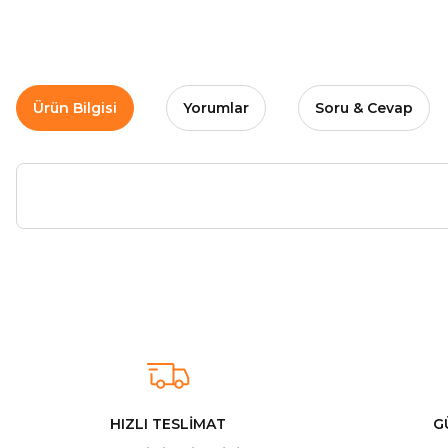
Ürün Bilgisi
Yorumlar
Soru & Cevap
Arkadaşlar ürünler görseldekinin aynısı kaliteli kargo hızlı ve sağlam 
İ... A... | 24/03/2026
Uygun kaliteli
T... Ç... | 15/01/2026
HIZLI TESLİMAT
G