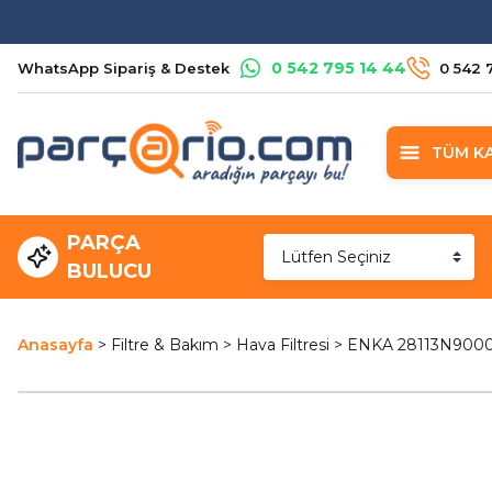
0 542 795 14 44
WhatsApp Sipariş & Destek
0 542 
TÜM K
PARÇA
BULUCU
Anasayfa
Filtre & Bakım
Hava Filtresi
ENKA 28113N9000