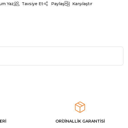
um Yaz
Tavsiye Et
Paylaş
Karşılaştır
ERİ
ORİJİNALLİK GARANTİSİ