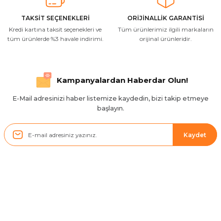
M... A... | 03/10/2025
TAKSİT SEÇENEKLERİ
ORİJİNALLİK GARANTİSİ
Kredi kartına taksit seçenekleri ve
Tüm ürünlerimiz ilgili markaların
İlgili hızlı ve sağlam kargo tşk.ederim
tüm ürünlerde %3 havale indirimi.
orijinal ürünleridir.
S... Ç... | 17/09/2025
Hızlı ve düzgün gönderim, teşekkür.
Kampanyalardan Haberdar Olun!
H... D... | 24/06/2025
E-Mail adresinizi haber listemize kaydedin, bizi takip etmeye
başlayın.
Sistem mükemmel
ü... y... | 17/05/2025
Kaydet
Kolçak tırnağıda gelince almayı
düşünüyorum
m... g... | 13/04/2025
Kurumsal
Çok hızlı ve ilgili bir site teşekkürler
B... U... | 07/01/2025