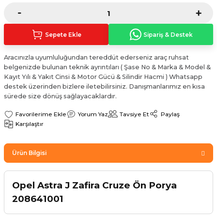
Sinyal Lambası
Kapı Makarası
Yağ Karteri
stemi
Sis Farı
Kapı Menteşesi
Yağ Pompası
Sepete Ekle
Sipariş & Destek
üşürler
Stop Lambası
Yağ Pompası Zinciri
Aracınızla uyumluluğundan tereddüt ederseniz araç ruhsat
belgenizde bulunan teknik ayrıntıları ( Şase No & Marka & Model &
Kayıt Yılı & Yakıt Cinsi & Motor Gücü & Silindir Hacmi ) Whatsapp
pansiyon
Tampon Reflektörü
Yağ Soğutucu
destek üzerinden bizlere iletebilirsiniz. Danışmanlarımız en kısa
sürede size dönüş sağlayacaklardır.
 Sistemi
Tavan Lambası
Yorum Yaz
Tavsiye Et
Paylaş
Karşılaştır
iyon Sistemi
Ürün Bilgisi
Opel Astra J Zafira Cruze Ön Porya
208641001