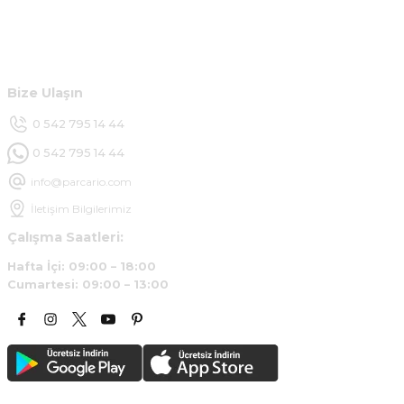
Hesabım
Ürün araca tam uyumlu ve kaliteli
Müşteri Hizmetleri
B... Y... | 20/11/2024
Bize Ulaşın
Deneyimini Paylaş
0 542 795 14 44
0 542 795 14 44
info@parcario.com
İletişim Bilgilerimiz
Çalışma Saatleri:
Hafta İçi: 09:00 – 18:00
Cumartesi: 09:00 – 13:00