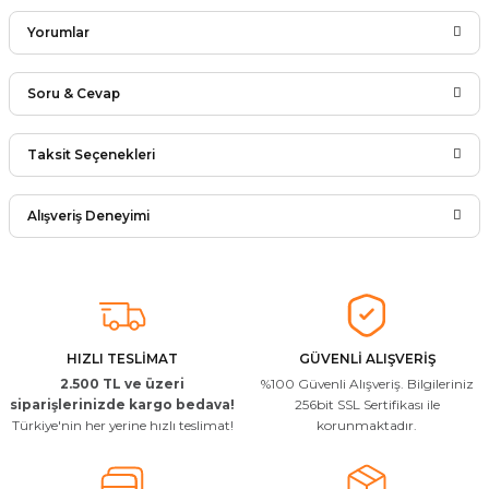
Yorumlar
Soru & Cevap
Bu ürüne ilk yorumu siz yapın!
Taksit Seçenekleri
Ürün hakkında henüz soru sorulmamış.
Yorum Yaz
Alışveriş Deneyimi
Soru Sor
Arkadaşlar ürünler görseldekinin
aynısı kaliteli kargo hızlı ve sağlam
herkese tavsiye ederim
İ... A... | 24/03/2026
HIZLI TESLİMAT
GÜVENLİ ALIŞVERİŞ
2.500 TL ve üzeri
%100 Güvenli Alışveriş. Bilgileriniz
Uygun kaliteli
siparişlerinizde kargo bedava!
256bit SSL Sertifikası ile
Türkiye'nin her yerine hızlı teslimat!
korunmaktadır.
T... Ç... | 15/01/2026
Resimde gördüğünüz bire bir geliyor