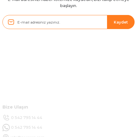
başlayın.
Sistem mükemmel
ü... y... | 17/05/2025
Kaydet
Kolçak tırnağıda gelince almayı
düşünüyorum
m... g... | 13/04/2025
Kurumsal
Çok hızlı ve ilgili bir site teşekkürler
B... U... | 07/01/2025
Hesabım
Ürün araca tam uyumlu ve kaliteli
Müşteri Hizmetleri
B... Y... | 20/11/2024
Bize Ulaşın
Deneyimini Paylaş
0 542 795 14 44
0 542 795 14 44