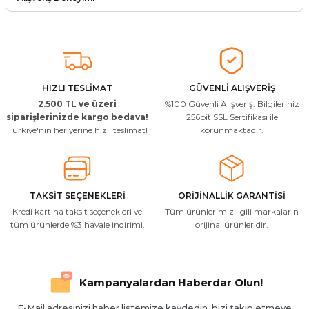
Soru Sor
Arkadaşlar ürünler görseldekinin
aynısı kaliteli kargo hızlı ve sağlam
herkese tavsiye ederim
İ... A... | 24/03/2026
HIZLI TESLİMAT
GÜVENLİ ALIŞVERİŞ
2.500 TL ve üzeri
%100 Güvenli Alışveriş. Bilgileriniz
Uygun kaliteli
siparişlerinizde kargo bedava!
256bit SSL Sertifikası ile
Türkiye'nin her yerine hızlı teslimat!
korunmaktadır.
T... Ç... | 15/01/2026
Resimde gördüğünüz bire bir geliyor
M... A... | 03/10/2025
TAKSİT SEÇENEKLERİ
ORİJİNALLİK GARANTİSİ
Kredi kartına taksit seçenekleri ve
Tüm ürünlerimiz ilgili markaların
İlgili hızlı ve sağlam kargo tşk.ederim
tüm ürünlerde %3 havale indirimi.
orijinal ürünleridir.
S... Ç... | 17/09/2025
Hızlı ve düzgün gönderim, teşekkür.
Kampanyalardan Haberdar Olun!
H... D... | 24/06/2025
E-Mail adresinizi haber listemize kaydedin, bizi takip etmeye