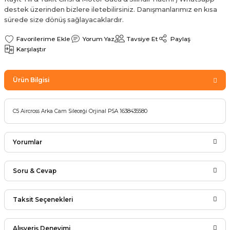
Sinyal Lambası
Kapı Makarası
Yağ Karteri
destek üzerinden bizlere iletebilirsiniz. Danışmanlarımız en kısa
sürede size dönüş sağlayacaklardır.
stemi
Sis Farı
Kapı Menteşesi
Yağ Pompası
Yorum Yaz
Tavsiye Et
Paylaş
Karşılaştır
üşürler
Stop Lambası
Yağ Pompası Zinciri
Ürün Bilgisi
pansiyon
Tampon Reflektörü
Yağ Soğutucu
 Sistemi
Tavan Lambası
C5 Aircross Arka Cam Sileceği Orjinal PSA 1638435580
iyon Sistemi
Yorumlar
Soru & Cevap
Bu ürüne ilk yorumu siz yapın!
Taksit Seçenekleri
Ürün hakkında henüz soru sorulmamış.
Yorum Yaz
Alışveriş Deneyimi