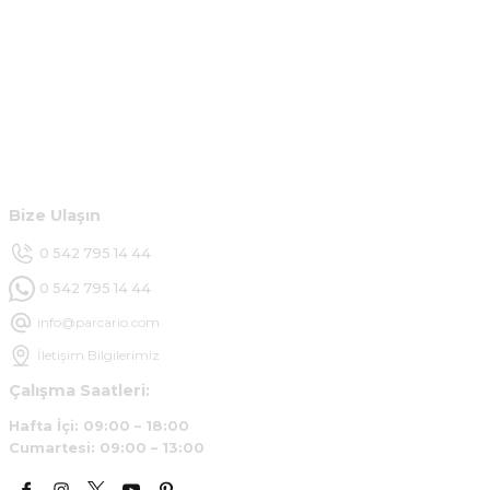
Kurumsal
Hesabım
Müşteri Hizmetleri
Bize Ulaşın
0 542 795 14 44
0 542 795 14 44
info@parcario.com
İletişim Bilgilerimiz
Çalışma Saatleri:
Hafta İçi: 09:00 – 18:00
Cumartesi: 09:00 – 13:00