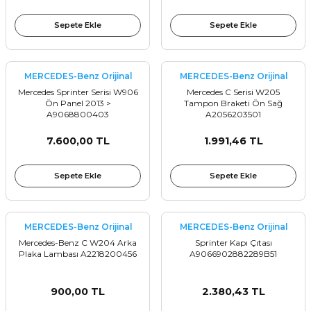
Sepete Ekle
Sepete Ekle
MERCEDES-Benz Orijinal
MERCEDES-Benz Orijinal
Mercedes Sprinter Serisi W906
Mercedes C Serisi W205
Ön Panel 2013 >
Tampon Braketi Ön Sağ
A9068800403
A2056203501
7.600,00 TL
1.991,46 TL
Sepete Ekle
Sepete Ekle
MERCEDES-Benz Orijinal
MERCEDES-Benz Orijinal
Mercedes-Benz C W204 Arka
Sprinter Kapı Çıtası
Plaka Lambası A2218200456
A9066902882289B51
900,00 TL
2.380,43 TL