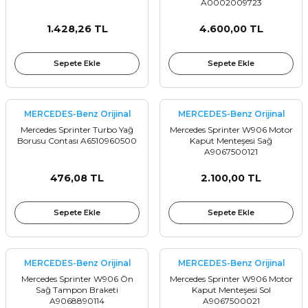
A0002009723
Sinyal Lambası
Kapı Makarası
Yağ Karteri
1.428,26 TL
4.600,00 TL
stemi
Sis Farı
Kapı Menteşesi
Yağ Pompası
Sepete Ekle
Sepete Ekle
üşürler
Stop Lambası
Yağ Pompası Zinciri
pansiyon
Tampon Reflektörü
Yağ Soğutucu
MERCEDES-Benz Orijinal
MERCEDES-Benz Orijinal
Mercedes Sprinter Turbo Yağ
Mercedes Sprinter W906 Motor
Borusu Contası A6510960500
Kaput Menteşesi Sağ
 Sistemi
Tavan Lambası
A9067500121
476,08 TL
2.100,00 TL
iyon Sistemi
Sepete Ekle
Sepete Ekle
MERCEDES-Benz Orijinal
MERCEDES-Benz Orijinal
Mercedes Sprinter W906 Ön
Mercedes Sprinter W906 Motor
Sağ Tampon Braketi
Kaput Menteşesi Sol
A9068890114
A9067500021