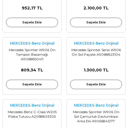
952,17 TL
2.100,00 TL
Sepete Ekle
Sepete Ekle
MERCEDES-Benz Orijinal
MERCEDES-Benz Orijinal
Mercedes Sprinter W906 Ön
Mercedes Sprinter Serisi W906
Tampon Basamağı
Ön Sol Paçalık A9068823104
A9068850411
809,34 TL
1.300,00 TL
Sepete Ekle
Sepete Ekle
MERCEDES-Benz Orijinal
MERCEDES-Benz Orijinal
Mercedes-Benz C-Class W205
Mercedes Sprinter W906 Ön
Plaka Tutucu A2058803305
Sol Çamurluk Davlumbazı
Arka Eki A9066841277