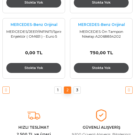
Stokta Yok
Stokta Yok
MERCEDES-Benz Orijinal
MERCEDES-Benz Orijinal
MERCEDES/JEEP/INFINITI/Sprinter/Compass
MERCEDES Ön Tampon
Enjektör ( OM651 ) - Euro 5
Nikelajı A2068854202
0,00 TL
750,00 TL
Stokta Yok
Stokta Yok
1
2
3
HIZLI TESLİMAT
GÜVENLİ ALIŞVERİŞ
2.500 TL ve üzeri
%100 Güvenli Alışveriş. Bilgileriniz