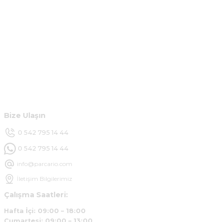
Kurumsal
Hesabım
Müşteri Hizmetleri
Bize Ulaşın
0 542 795 14 44
0 542 795 14 44
info@parcario.com
İletişim Bilgilerimiz
Çalışma Saatleri:
Hafta İçi: 09:00 – 18:00
Cumartesi: 09:00 – 13:00