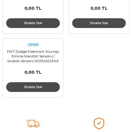
0,00 TL
0,00 TL
Stokta Yok
Stokta Yok
OPAR
FIAT Dodge Freemont Journey
Emme Manifolt Sensörü /
Sıcaklık Sensörü K05146223AA
K68280929AA
0,00 TL
Stokta Yok